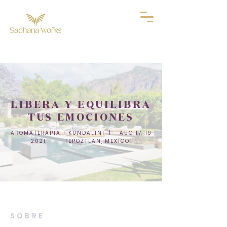
LIBERA Y EQUILIBRA
TUS EMOCIONES
AROMATERAPIA + KUNDALINI | AUG
17-19
2021
| TEPOZTLAN, MEXICO
SOBRE