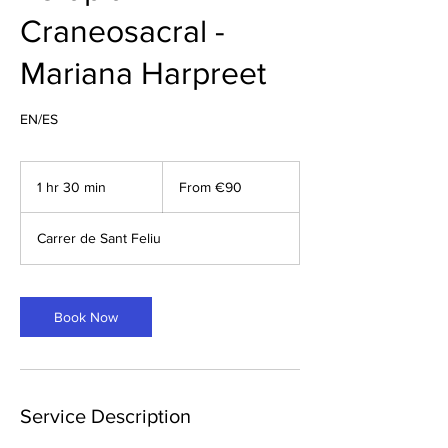
Craneosacral -
Mariana Harpreet
EN/ES
From
90
1 hr 30 min
1
From €90
euros
h
3
Carrer de Sant Feliu
0
m
i
n
Book Now
Service Description