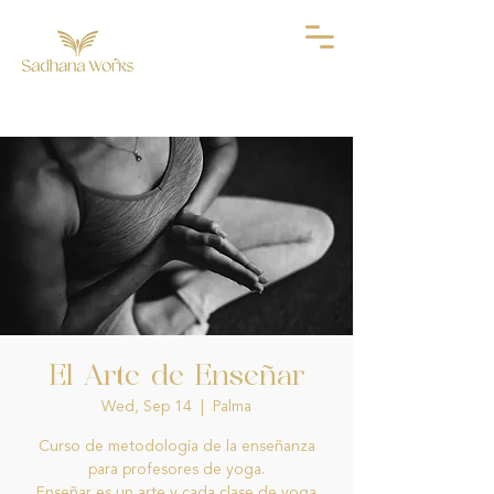
El Arte de Enseñar
Wed, Sep 14
  |  
Palma
Curso de metodología de la enseñanza
para profesores de yoga.
Enseñar es un arte y cada clase de yoga