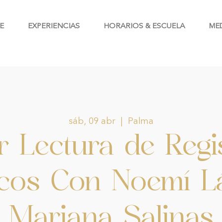
E
EXPERIENCIAS
HORARIOS & ESCUELA
ME
sáb, 09 abr
  |  
Palma
er Lectura de Regi
cos Con Noemí L
Mariana Salinas