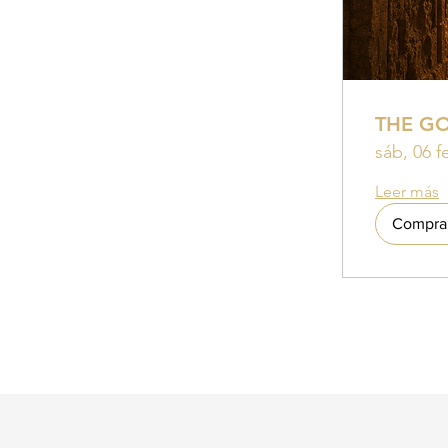
THE G
sáb, 06 f
Leer más
Compra 