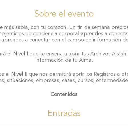
Sobre el evento
e más sabia, con tu corazón. Un fin de semana precio
 ejercicios de conciencia corporal aprendes a conectar
n aprendes a conectar con el campo de información de
ará el
Nivel I
que te enseña a abrir tus Archivos Akáshi
información de tu Alma.
os el
Nivel II
que nos permitirá abrir los Registros a ot
es, situaciones, empresas, casas, cursos, enfermedades
Contenidos
Sábado:
Entradas
Conectar con nuestro cuerpo y con la meditación a