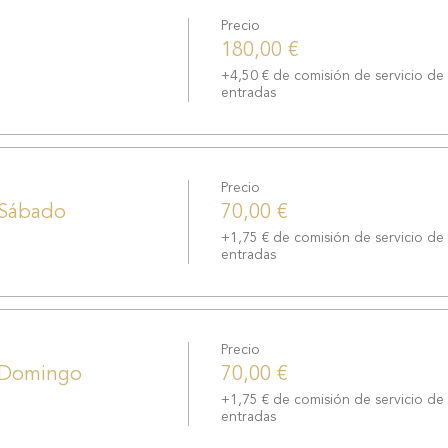
Qué son los RRAA.
El Origen de los RRAA
Precio
How uselos.
180,00 €
Cómo hacer las preguntas. Cómo nos contesta
+4,50 € de comisión de servicio de
Puntos de Gracia.
entradas
Iniciacion del primer nivel
Prácticas guiadas de canalización
Precio
Domingo:
 Sábado
70,00 €
+1,75 € de comisión de servicio de
entradas
Conectar con nuestro cuerpo y con la meditación a
How use the RRAA
El Código de Honor y Respeto
Cómo hacer una lectura a otra persona.
Precio
Cómo utilizarlo en nuestras prácticas.
l Domingo
70,00 €
Cómo aplicar los RRAA a nuestra vida diaria.
Iniciación del segundo nivel
+1,75 € de comisión de servicio de
entradas
Prácticas guiadas de canalización