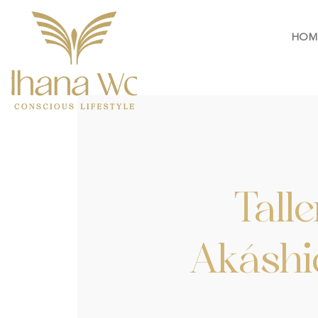
HOM
Tall
Akáshi