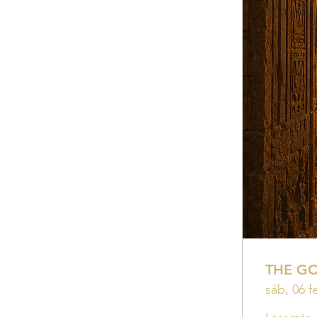
THE G
sáb, 06 f