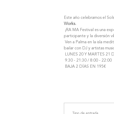
Este año celebramos el Sols
Works.
 ¡RA MA Festival es una experiencia de 2 días que se enfoca en la expansión de la comunidad, la metamorfosis de cada 
participante y la diversión 
 Ven a Palma en la isla mediterránea de Mallorca para reunirte y celebrar en comunidad, practicar yoga, cantar juntos, 
bailar con DJ y artistas mu
 LUNES 20 Y MARTES 21 
 9:30 - 21:30 / 8:00 - 22:00
 BAJA 2 DÍAS EN 195€
Tipo de entrada