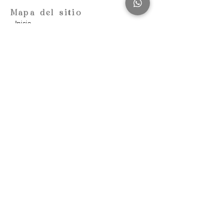
Mapa del sitio
Inicio
Escuela de Consciencia
Nosotros
Filantropía
Blog
Contacto
Comunidad
Política de privacidad
Descubre
Mujer Despierta