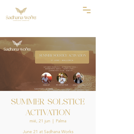
SUMMER SOLSTICE
ACTIVATION
mié, 21 jun
  |  
Palma
June 21 at Sadhana Works