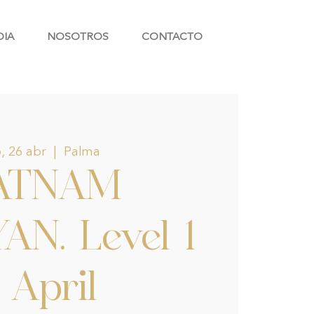
DIA
NOSOTROS
CONTACTO
, 26 abr
  |  
Palma
ATNAM
AN. Level 1
- April