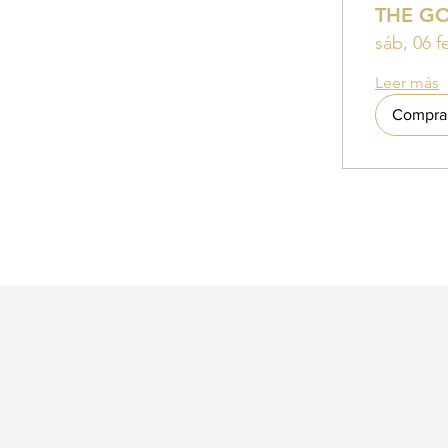
THE G
sáb, 06 f
Leer más
Compra 