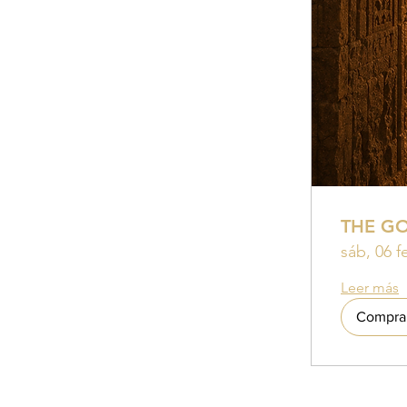
THE G
sáb, 06 f
Leer más
Compra 