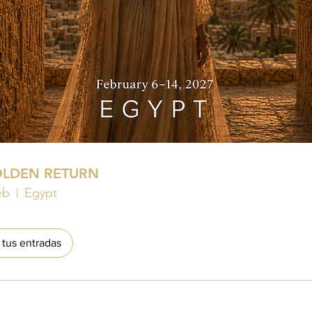
OLDEN RETURN
eb
Egypt
tus entradas