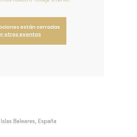
os nuestro follaje interior.
ipciones están cerradas
r otros eventos
Islas Baleares, España