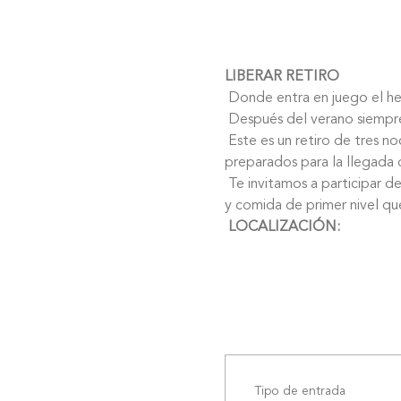
LIBERAR RETIRO
 Donde entra en juego el h
 Después del verano siempr
 Este es un retiro de tres noches y cuatro días para desintoxicar tu cuerpo y tus emociones con el fin de estar 
preparados para la llegada 
 Te invitamos a participar de este retiro, en un lugar idílico con prácticas de Kundalini Yoga, contacto con la naturaleza 
y comida de primer nivel que
LOCALIZACIÓN:
Tipo de entrada