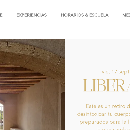
E
EXPERIENCIAS
HORARIOS & ESCUELA
ME
vie, 17 sept
LIBER
Este es un retiro 
desintoxicar tu cuerpo
preparados para la 