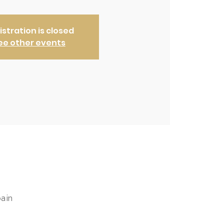
istration is closed
ee other events
pain