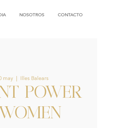
DIA
NOSOTROS
CONTACTO
20 may
  |  
Illes Balears
ANT POWER
 WOMEN