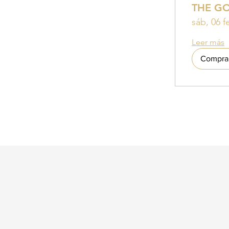
THE G
sáb, 06 f
Leer más
Compra 