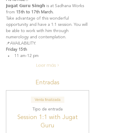
𝗝𝘂𝗴𝗮𝘁 𝗚𝘂𝗿𝘂 𝗦𝗶𝗻𝗴𝗵 is at Sadhana Works 
from
 15th to 17th March.
Take advantage of this wonderful 
opportunity and have a 1:1 session. You will 
be able to work with him through 
numerology and contemplation.
📌AVAILABILITY:
Friday 15th 
11 am-12 pm
Leer más >
Entradas
Venta finalizada
Tipo de entrada
Session 1:1 with Jugat
Guru