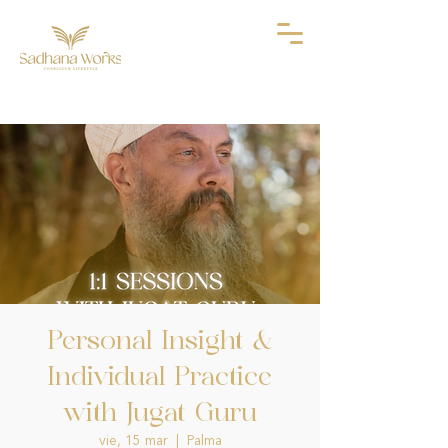
Personal Insight &
Individual Practice
with Jugat Guru
vie, 15 mar
  |  
Palma