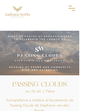
PASSING CLOUDS
vie, 02 dic
  |  
Palma
Acompáñanos a celebrar el lanzamiento de
Passing Clouds de Stephanie van den
Bergh.