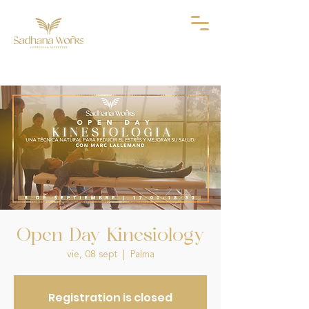
Open Day Kinesiology
vie, 08 sept
  |  
Palma
Registration is closed