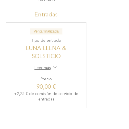
Meditación de Abundancia y
prosperidad
Sangeet Joti
Entradas
Almuerzo vegetariano Mexicano
Venta finalizada
Tipo de entrada
90€
LUNA LLENA &
SOLSTICIO
Leer más
Precio
90,00 €
+2,25 € de comisión de servicio de
entradas