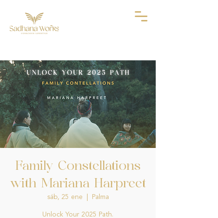
Family Constellations
with Mariana Harpreet
sáb, 25 ene
  |  
Palma
Unlock Your 2025 Path.