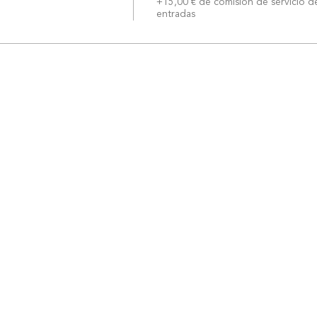
+15,00 € de comisión de servicio d
entradas