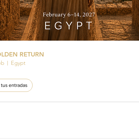
OLDEN RETURN
eb
Egypt
tus entradas