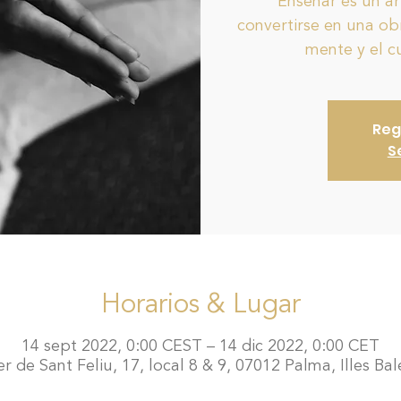
Enseñar es un a
convertirse en una ob
mente y el 
Reg
S
Horarios & Lugar
14 sept 2022, 0:00 CEST – 14 dic 2022, 0:00 CET
r de Sant Feliu, 17, local 8 & 9, 07012 Palma, Illes Ba