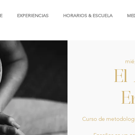
E
EXPERIENCIAS
HORARIOS & ESCUELA
ME
mié
El
E
Curso de metodologí