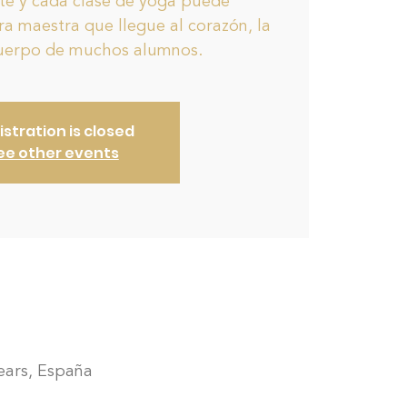
rte y cada clase de yoga puede
ra maestra que llegue al corazón, la
cuerpo de muchos alumnos.
istration is closed
ee other events
lears, España