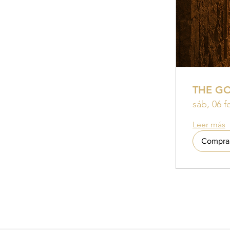
THE G
sáb, 06 f
Leer más
Compra 