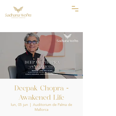
Deepak Chopra -
Awakened Life
lun, 05 jun
  |  
Auditorium de Palma de
Mallorca