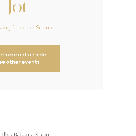
Jot
sting from the Source
ets are not on sale
ee other events
 Illes Balears, Spain