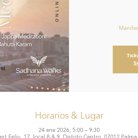
Manife
Tick
S
Horarios & Lugar
24 ene 2026, 5:00 – 9:30
t Feliu, 17, local 8 & 9, Distrito Centro, 07012 Palma,