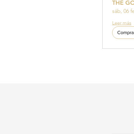
THE G
sáb, 06 f
Leer más
Compra 