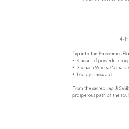
4-H
Tap into the Prosperous Flo
•⁠  ⁠4 hours of powerful grou
•⁠  ⁠Sadhana Works, Palma de
•⁠  ⁠Led by Hansu Jot  
From the sacred Jap Ji Sahi
prosperous path of the soul