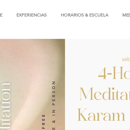
E
EXPERIENCIAS
HORARIOS & ESCUELA
ME
sáb
4-H
Medita
Karam 