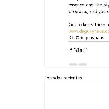
essence and the sty
products, and you c
Get to know them a
www.deguayhaus.c
IG: @deguayhaus
Entradas recientes