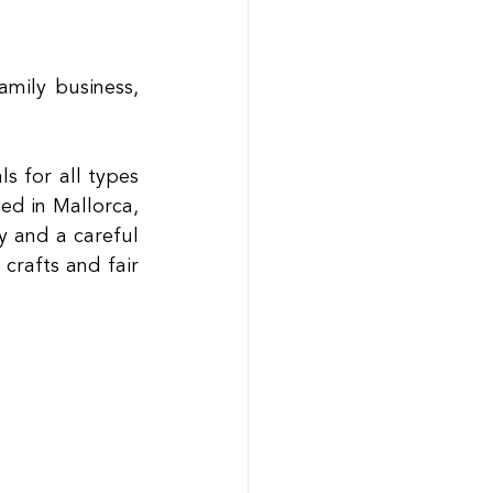
mily business, 
 for all types 
d in Mallorca, 
 and a careful 
crafts and fair 