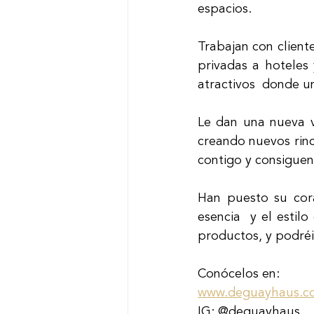
espacios. 
Trabajan con cliente
privadas a hoteles 
atractivos  donde u
Le dan una nueva v
creando nuevos rinc
contigo y consiguen
Han puesto su cor
esencia  y el estil
productos, y podré
Conócelos en: 
www.deguayhaus.c
IG: @deguayhaus