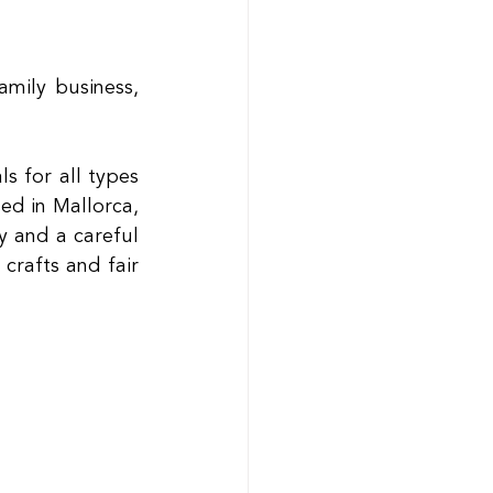
mily business, 
 for all types 
d in Mallorca, 
 and a careful 
crafts and fair 