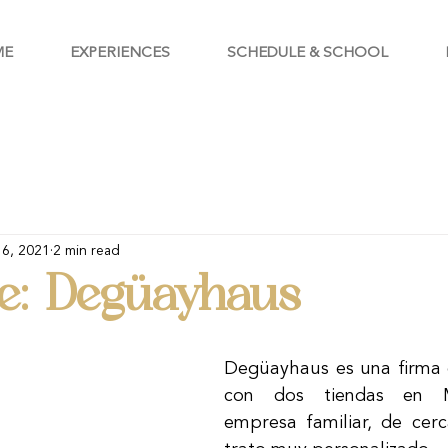
ME
EXPERIENCES
SCHEDULE & SCHOOL
 6, 2021
2 min read
e: Degüayhaus
Degüayhaus es una firma d
con dos tiendas en Ma
empresa familiar, de cerc