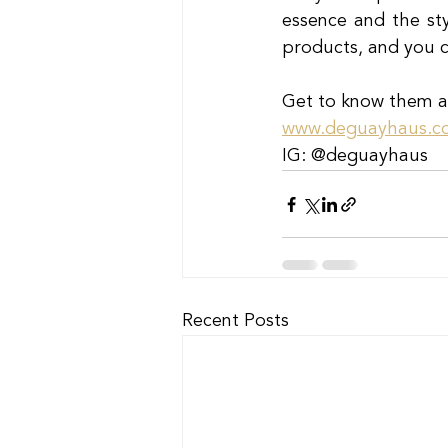
essence and the sty
products, and you c
Get to know them a
www.deguayhaus.c
IG: @deguayhaus
Recent Posts