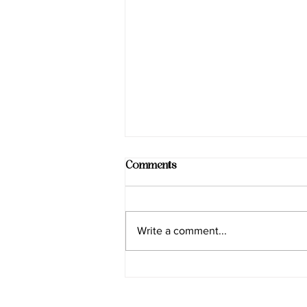
Comments
Write a comment...
Smart Choices for Wellness at
Sadhana Works Yoga
Programs