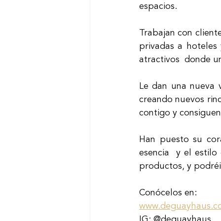
espacios. 
Trabajan con cliente
privadas a hoteles 
atractivos  donde u
Le dan una nueva v
creando nuevos rinc
contigo y consiguen
Han puesto su cor
esencia  y el estil
productos, y podré
Conócelos en: 
www.deguayhaus.c
IG: @deguayhaus